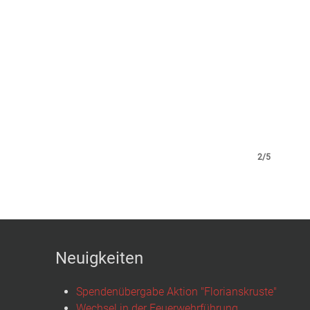
2/5
Neuigkeiten
Spendenübergabe Aktion "Florianskruste"
Wechsel in der Feuerwehrführung